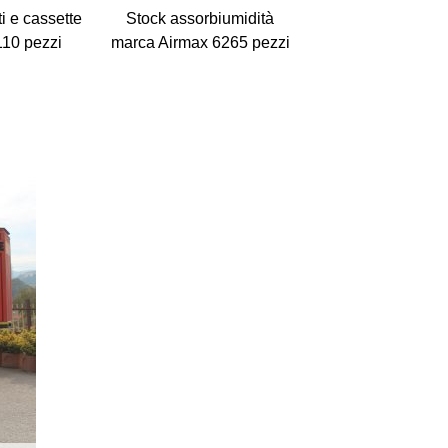
i e cassette
Stock assorbiumidità
Stock accessori s
110 pezzi
marca Airmax 6265 pezzi
per bambini 1348