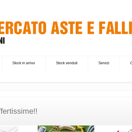
Stock in arrivo
Stock venduti
Servizi
C
fertissime!!