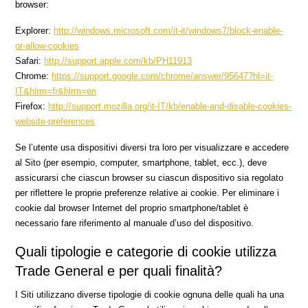
browser:
Explorer:
http://windows.microsoft.com/it-it/windows7/block-enable-
or-allow-cookies
Safari:
http://support.apple.com/kb/PH11913
Chrome:
https://support.google.com/chrome/answer/95647?hl=it-
IT&hlrm=fr&hlrm=en
Firefox:
http://support.mozilla.org/it-IT/kb/enable-and-disable-cookies-
website-preferences
Se l’utente usa dispositivi diversi tra loro per visualizzare e accedere
al Sito (per esempio, computer, smartphone, tablet, ecc.), deve
assicurarsi che ciascun browser su ciascun dispositivo sia regolato
per riflettere le proprie preferenze relative ai cookie. Per eliminare i
cookie dal browser Internet del proprio smartphone/tablet è
necessario fare riferimento al manuale d’uso del dispositivo.
Quali tipologie e categorie di cookie utilizza
Trade General e per quali finalità?
I Siti utilizzano diverse tipologie di cookie ognuna delle quali ha una