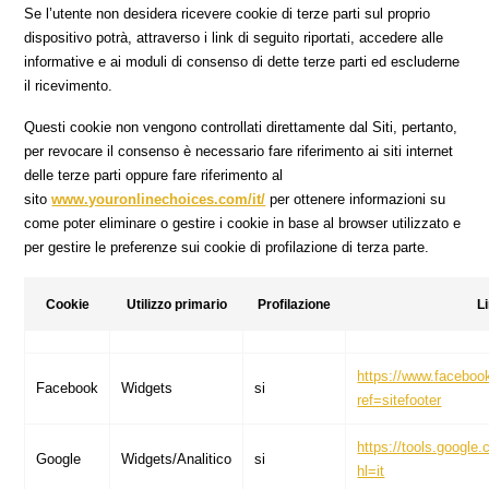
Se l’utente non desidera ricevere cookie di terze parti sul proprio
dispositivo potrà, attraverso i link di seguito riportati, accedere alle
informative e ai moduli di consenso di dette terze parti ed escluderne
il ricevimento.
Questi cookie non vengono controllati direttamente dal Siti, pertanto,
per revocare il consenso è necessario fare riferimento ai siti internet
delle terze parti oppure fare riferimento al
sito
www.youronlinechoices.com/it/
per ottenere informazioni su
come poter eliminare o gestire i cookie in base al browser utilizzato e
per gestire le preferenze sui cookie di profilazione di terza parte.
Cookie
Utilizzo primario
Profilazione
L
https://www.faceboo
Facebook
Widgets
si
ref=sitefooter
https://tools.google
Google
Widgets/Analitico
si
hl=it