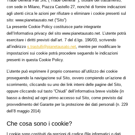
Trade General Fall Snc (“Trade General ”), titolare del trattamento,
con sede in Milano, Piazza Castello 27, nonché di fornire indicazioni
agli utenti circa le azioni per rifiutare o eliminare i cookie presenti sul
sito: www.pianetausato.net (“Sito”)
La presente Cookie Policy costituisce parte integrante
dell’Informativa privacy del sito www.pianetausato.net. L’utente potrà
esercitare i diritti previsti dall’art. 7 del d.lgs. 196/03, scrivendo
all’indirizzo
s.trastulli@pianetausato.net
, mentre per modificare le
impostazioni sui cookie potrà procedere seguendo le indicazioni
presenti in questa Cookie Policy.
L’utente può esprimere il proprio consenso all’utilizzo dei cookie
proseguendo la navigazione sul Sito, ovvero compiendo un’azione di
scorrimento, cliccando su uno dei link interni delle pagine del Sito,
oppure cliccando sul tasto “Chiudi” dell’informativa breve visibile (in
basso a destra) ad ogni primo accesso sul Sito, come previsto dal
provvedimento del Garante per la protezione dei dati personali (n. 229
dell’8 maggio 2014)
Che cosa sono i cookie?
I cookie sono costituiti da porzioni di codice (file informatici o dati