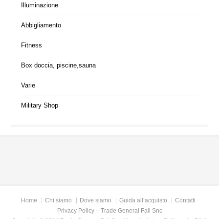
Illuminazione
Abbigliamento
Fitness
Box doccia, piscine,sauna
Varie
Military Shop
Home
Chi siamo
Dove siamo
Guida all’acquisto
Contatti
Privacy Policy – Trade General Fall Snc